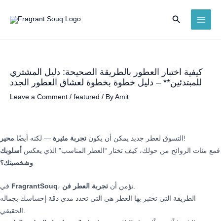
Skip
Search
to
MAI
content
ME
كيفية اختبار العطور بالطريقة الصحيحة: دليل المشتري
للمبتدئين** – دليل خطوة بخطوة لعشاق العطور الجدد
Leave a Comment
/
featured
/ By
Amit
!
التسوق لعطر جديد يمكن أن يكون
تجربة مثيرة
— لكنه أيضًا
محير
فمع مئات الروائح من حولك، كيف تختار “العطر المناسب” الذي يعكس
أسلوبك
وشخصيتك؟
.
، نؤمن أن
تجربة العطر فن
FragrantSouq
في
الطريقة التي تختبر بها العطر هي التي تحدد مدى دقة إحساسك بجماله
الحقيقي.