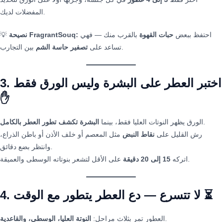
المفضلات لديك.
احتفظ ببعض
حبات القهوة
بالقرب منك — فهي
نصيحة FragrantSouq:
💡
بين التجارب.
تساعد على
تصفير حاسة الشم
3. اختبر العطر على البشرة وليس الورق فقط
✋
.
الورق يظهر النوتات العليا فقط، بينما
البشرة تكشف تطور العطر بالكامل
رش القليل على
نقاط النبض
مثل المعصم أو خلف الأذن أو باطن الذراع،
وانتظر بضع دقائق.
على الأقل لتشعر بنوتاته الوسطى والعميقة.
اتركه
15 إلى 20 دقيقة
4. لا تتسرع — دع العطر يتطور مع الوقت ⏳
.
العطور تمر بثلاث مراحل:
النوتة العليا، الوسطى، والقاعدية