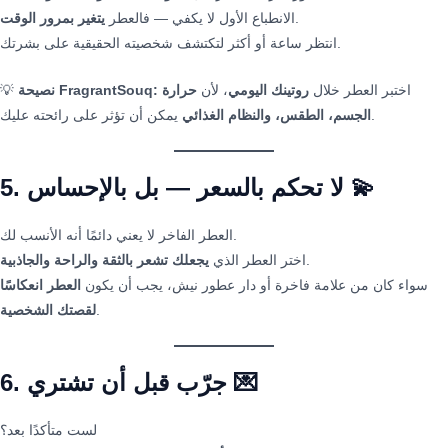
.
الانطباع الأول لا يكفي — فالعطر
يتغير بمرور الوقت
انتظر ساعة أو أكثر لتكتشف شخصيته الحقيقية على بشرتك.
اختبر العطر خلال
روتينك اليومي
، لأن
حرارة
نصيحة FragrantSouq:
💡
يمكن أن تؤثر على رائحته عليك.
الجسم، الطقس، والنظام الغذائي
5. لا تحكم بالسعر — بل بالإحساس 💫
العطر الفاخر لا يعني دائمًا أنه الأنسب لك.
.
اختر العطر الذي
يجعلك تشعر بالثقة والراحة والجاذبية
سواء كان من علامة فاخرة أو دار عطور نيش، يجب أن يكون
العطر انعكاسًا
.
لقصتك الشخصية
6. جرّب قبل أن تشتري 💌
لست متأكدًا بعد؟