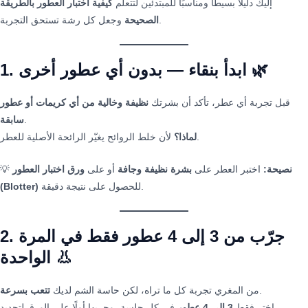
إليك دليلًا بسيطًا ومناسبًا للمبتدئين لتتعلم
كيفية اختبار العطور بالطريقة
وجعل كل رشة تستحق التجربة.
الصحيحة
1. ابدأ بنقاء — بدون أي عطور أخرى 🌿
قبل تجربة أي عطر، تأكد أن بشرتك
نظيفة وخالية من أي كريمات أو عطور
.
سابقة
لأن خلط الروائح يغيّر الرائحة الأصلية للعطر.
لماذا؟
نصيحة:
اختبر العطر على
بشرة نظيفة وجافة
أو على
ورق اختبار العطور
💡
للحصول على نتيجة دقيقة.
(Blotter)
2. جرّب من 3 إلى 4 عطور فقط في المرة
الواحدة 👃
.
من المغري تجربة كل ما تراه، لكن حاسة الشم لديك
تتعب بسرعة
اختر فقط
3 إلى 4 عطور
في كل جلسة، وجربها أولًا على الورق لتحديد