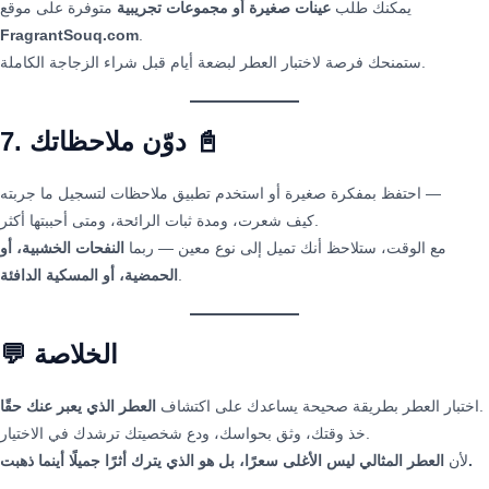
يمكنك طلب
عينات صغيرة أو مجموعات تجريبية
متوفرة على موقع
FragrantSouq.com
.
ستمنحك فرصة لاختبار العطر لبضعة أيام قبل شراء الزجاجة الكاملة.
7. دوّن ملاحظاتك 📓
احتفظ بمفكرة صغيرة أو استخدم تطبيق ملاحظات لتسجيل ما جربته —
كيف شعرت، ومدة ثبات الرائحة، ومتى أحببتها أكثر.
مع الوقت، ستلاحظ أنك تميل إلى نوع معين — ربما
النفحات الخشبية، أو
.
الحمضية، أو المسكية الدافئة
💬 الخلاصة
.
اختبار العطر بطريقة صحيحة يساعدك على اكتشاف
العطر الذي يعبر عنك حقًا
خذ وقتك، وثق بحواسك، ودع شخصيتك ترشدك في الاختيار.
العطر المثالي ليس الأغلى سعرًا، بل هو الذي يترك أثرًا جميلًا أينما ذهبت.
لأن