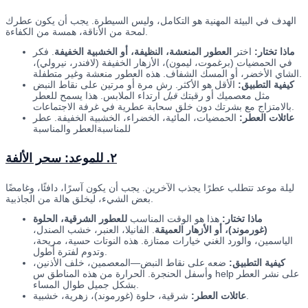
الهدف في البيئة المهنية هو التكامل، وليس السيطرة. يجب أن يكون عطرك
لمحة من الأناقة، همسة من الكفاءة.
ماذا تختار:
اختر
العطور المنعشة، النظيفة، أو الخشبية الخفيفة
. فكر
في الحمضيات (برغموت، ليمون)، الأزهار الخفيفة (لافندر، نيرولي)،
الشاي الأخضر، أو المسك الشفاف. هذه العطور منعشة وغير متطفلة.
كيفية التطبيق:
الأقل هو الأكثر. رش مرة أو مرتين على نقاط النبض
مثل معصميك أو رقبتك
قبل
ارتداء الملابس. هذا يسمح للعطر
بالامتزاج مع بشرتك دون خلق سحابة عطرية في غرفة الاجتماعات.
عائلات العطر:
الحمضيات، المائية، الخضراء، الخشبية الخفيفة. عطر
للمناسبةالعطر والمناسبة
٢. للموعد: سحر الألفة
ليلة موعد تتطلب عطرًا يجذب الآخرين. يجب أن يكون آسرًا، دافئًا، وغامضًا
بعض الشيء، ليخلق هالة من الجاذبية.
ماذا تختار:
هذا هو الوقت المناسب
للعطور الشرقية، الحلوة
(غورموند)، أو الأزهار العميقة
. الفانيلا، العنبر، خشب الصندل،
الياسمين، والورد الغني خيارات ممتازة. هذه النوتات حسية، مريحة،
وتدوم لفترة أطول.
كيفية التطبيق:
ضعه على نقاط النبض—المعصمين، خلف الأذنين،
وأسفل الحنجرة. الحرارة من هذه المناطق س help على نشر العطر
بشكل جميل طوال المساء.
شرقية، حلوة (غورموند)، زهرية، خشبية.
عائلات العطر: