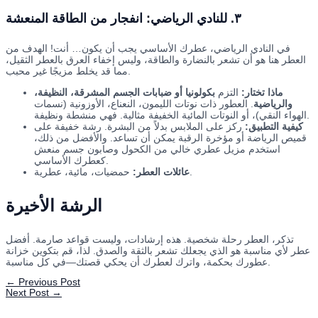
٣. للنادي الرياضي: انفجار من الطاقة المنعشة
في النادي الرياضي، عطرك الأساسي يجب أن يكون… أنت! الهدف من
العطر هنا هو أن تشعر بالنضارة والطاقة، وليس إخفاء العرق بالعطر الثقيل،
مما قد يخلط مزيجًا غير محبب.
ماذا تختار:
التزم
بكولونيا أو ضبابات الجسم المشرقة، النظيفة،
والرياضية
. العطور ذات نوتات الليمون، النعناع، الأوزونية (نسمات
الهواء النقي)، أو النوتات المائية الخفيفة مثالية. فهي منشطة ونظيفة.
كيفية التطبيق:
ركز على الملابس بدلاً من البشرة. رشة خفيفة على
قميص الرياضة أو مؤخرة الرقبة يمكن أن تساعد. والأفضل من ذلك،
استخدم مزيل عطري خالي من الكحول وصابون جسم منعش
كعطرك الأساسي.
حمضيات، مائية، عطرية.
عائلات العطر:
الرشة الأخيرة
تذكر، العطر رحلة شخصية. هذه إرشادات، وليست قواعد صارمة. أفضل
عطر لأي مناسبة هو الذي يجعلك تشعر بالثقة والصدق. لذا، قم بتكوين خزانة
عطورك بحكمة، واترك لعطرك أن يحكي قصتك—في كل مناسبة.
←
Previous Post
Next Post
→