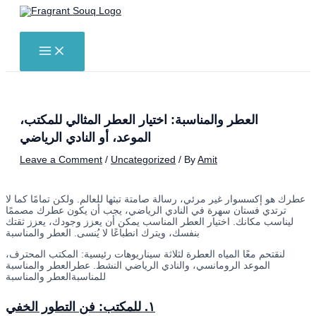
Skip
to
Search
content
MAIN
MENU
العطر والمناسبة: اختيار العطر المثالي للمكتب،
الموعد، أو النادي الرياضي
Leave a Comment
/
Uncategorized
/ By
Amit
عطرك هو إكسسوار غير مرئي، رسالة صامتة تبثها للعالم. ولكن تمامًا كما لا
ترتدي فستان سهرة في النادي الرياضي، يجب أن يكون عطرك مصممًا
ليناسب مكانك. اختيار العطر المناسب يمكن أن يعزز وجودك، يعزز ثقتك
بنفسك، ويترك انطباعًا لا يُنسى. العطر والمناسبة
لنقتحم معًا المياه العطرة لثلاثة سيناريوهات رئيسية: المكتب المحترف،
الموعد الرومانسي، والنادي الرياضي النشط. عطرالعطر والمناسبة
للمناسبةالعطر والمناسبة
١. للمكتب: فن التطور الخفي