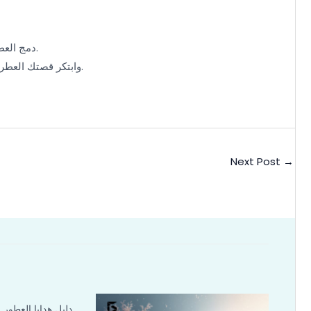
— لا توجد قواعد صارمة، بل اكتشافات تنتظرك.
دمج العط
وابتكر قصتك العطرية الخاصة اليوم.
Next Post
→
دليل هدايا العطور 