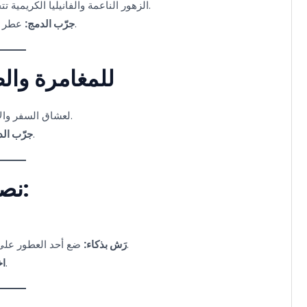
الزهور الناعمة والفانيليا الكريمية تتحدث بلغة الحب. هذا المزيج مثالي لأمسيات المواعدة أو المناسبات الليلية.
عطر وردي أو ياسمين مع لمسات من الفانيليا أو الكهرمان لإطلالة ناعمة وجذابة.
جرّب الدمج:
4. للمغامرة وا
لعشاق السفر والإثارة، امزج انتعاش نسيم البحر مع توابل غريبة مثل الهيل أو الفلفل الأسود.
عطر بحري مع قاعدة شرقية أو حارة لإحساس منعش ومفعم بالحيوية.
جرّب الد
5. نصائح للحصول على الدمج المثالي:
ضع أحد العطور على نقاط النبض (المعصم/الرقبة) والعطر الآخر بخفة على الملابس أو الشعر.
رَش بذكاء:
جرب التركيبة على الورق أو البشرة قبل الاستخدام الكامل.
اخ