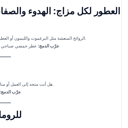
الروائح المنعشة مثل البرغموت والليمون أو العطور المستوحاة من الشاي الأخضر تمنحك بداية يوم مليئة بالحيوية والانتعاش.
عطر حمضي صباحي مع رائحة خفيفة من الشاي الأخضر أو الأعشاب لانتعاش متوازن ونكهة نقية.
جرّب الدمج:
هل أنت متجه إلى العمل أو مناسبة مهمة؟ المزيج الجريء من الصندل، الأرز، والجلد يعكس القوة والأناقة.
عطر عود غني مع قاعدة خفيفة مدخنة أو جلدية لتلفت الأنظار دون مبالغة.
جرّب الدمج:
3. للرو