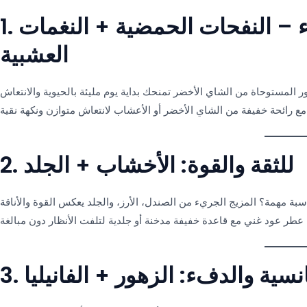
1. العطور لكل مزاج: الهدوء والصفاء – النفحات الحمضية + النغمات
العشبية
2. للثقة والقوة: الأخشاب + الجلد
مانسية والدفء: الزهور + الفانيليا